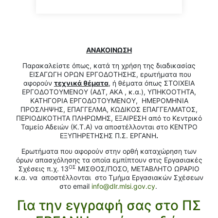
ΑΝΑΚΟΙΝΩΣΗ
Παρακαλείστε όπως, κατά τη χρήση της διαδικασίας
ΕΙΣΑΓΩΓΗ ΟΡΩΝ ΕΡΓΟΔΟΤΗΣΗΣ, ερωτήματα που
αφορούν
τεχνικά θέματα
, ή θέματα όπως ΣΤΟΙΧΕΙΑ
ΕΡΓΟΔΟΤΟΥΜΕΝΟΥ (ΑΔΤ, ΑΚΑ , κ.α.), ΥΠΗΚΟΟΤΗΤΑ,
ΚΑΤΗΓΟΡΙΑ ΕΡΓΟΔΟΤΟΥΜΕΝΟΥ, ΗΜΕΡΟΜΗΝΙΑ
ΠΡΟΣΛΗΨΗΣ, ΕΠΑΓΓΕΛΜΑ, ΚΩΔΙΚΟΣ ΕΠΑΓΓΕΛΜΑΤΟΣ,
ΠΕΡΙΟΔΙΚΟΤΗΤΑ ΠΛΗΡΩΜΗΣ, ΕΞΑΙΡΕΣΗ από το Κεντρικό
Ταμείο Αδειών (Κ.Τ.Α) να αποστέλλονται στο ΚΕΝΤΡΟ
ΕΞΥΠΗΡΕΤΗΣΗΣ Π.Σ. ΕΡΓΑΝΗ
.
Ερωτήματα που αφορούν στην ορθή καταχώρηση των
όρων απασχόλησης τα οποία εμπίπτουν στις Εργασιακές
ΟΣ
Σχέσεις π.χ. 13
ΜΙΣΘΟΣ/ΠΟΣΟ, ΜΕΤΑΒΛΗΤΟ ΩΡΑΡΙΟ
κ.α. να αποστέλλονται στο Τμήμα Εργασιακών Σχέσεων
στο email
info@dlr.mlsi.gov.cy
.
Για την εγγραφή σας στο ΠΣ