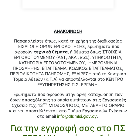
ΑΝΑΚΟΙΝΩΣΗ
Παρακαλείστε όπως, κατά τη χρήση της διαδικασίας
ΕΙΣΑΓΩΓΗ ΟΡΩΝ ΕΡΓΟΔΟΤΗΣΗΣ, ερωτήματα που
αφορούν
τεχνικά θέματα
, ή θέματα όπως ΣΤΟΙΧΕΙΑ
ΕΡΓΟΔΟΤΟΥΜΕΝΟΥ (ΑΔΤ, ΑΚΑ , κ.α.), ΥΠΗΚΟΟΤΗΤΑ,
ΚΑΤΗΓΟΡΙΑ ΕΡΓΟΔΟΤΟΥΜΕΝΟΥ, ΗΜΕΡΟΜΗΝΙΑ
ΠΡΟΣΛΗΨΗΣ, ΕΠΑΓΓΕΛΜΑ, ΚΩΔΙΚΟΣ ΕΠΑΓΓΕΛΜΑΤΟΣ,
ΠΕΡΙΟΔΙΚΟΤΗΤΑ ΠΛΗΡΩΜΗΣ, ΕΞΑΙΡΕΣΗ από το Κεντρικό
Ταμείο Αδειών (Κ.Τ.Α) να αποστέλλονται στο ΚΕΝΤΡΟ
ΕΞΥΠΗΡΕΤΗΣΗΣ Π.Σ. ΕΡΓΑΝΗ
.
Ερωτήματα που αφορούν στην ορθή καταχώρηση των
όρων απασχόλησης τα οποία εμπίπτουν στις Εργασιακές
ΟΣ
Σχέσεις π.χ. 13
ΜΙΣΘΟΣ/ΠΟΣΟ, ΜΕΤΑΒΛΗΤΟ ΩΡΑΡΙΟ
κ.α. να αποστέλλονται στο Τμήμα Εργασιακών Σχέσεων
στο email
info@dlr.mlsi.gov.cy
.
Για την εγγραφή σας στο ΠΣ