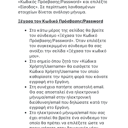
«Κωδικός Πρόσβασης/Password» και επιλέξτε
«Είσοδος». Σε περίπτωση λανθασμένων
στοιχείων δίνεται ανάλογο μήνυμα.
Ξέχασα τον Κωδικό Πρόσβασης/
Password
Στο κάτω μέρος της σελίδας θα βρείτε
τον σύνδεσμο «Ξέχασα τον Κωδικό
Πρόσβασης/Password». Όταν επιλέξετε
τον συγκεκριμμένο σύνδεσμο θα σας
ανοίξει την σελίδα «Ξέχασα τον κωδικό
μου».
Στο σημείο όπου ζητά τον «Κώδικα
Χρήστη/Username» θα εισάγετε τον
Κώδικα Χρήστη/Username τον οποίο
καθορίσατε την πρώτη φορά που κάνατε
εγγραφή στο Εργάνη.
Στη συνέχεια πατήστε αποστολή email.
Θα σας αποσταλεί ένα ηλεκτρονικό
μήνυμα/email στην ηλεκτρονική
διεύθυνση/email που δηλώσατε κατά την
εγγραφή στο Εργάνη.
Στο ηλεκτρονικό μήνυμα/email που σας
έχει σταλεί θα βρείτε ένα σύνδεσμο τον
οποίο θα πρέπει να επιλέξετε ώστε να
προχωρήσετε στην δημιουργία νέου