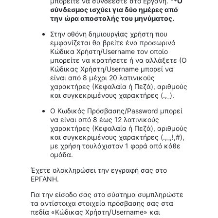
μπορείτε να συνδέεστε στο Εργάνη. **
O
σύνδεσμος ισχύει για δύο ημέρες από
την ώρα αποστολής του μηνύματος.
Στην οθόνη δημιουργίας χρήστη που
εμφανίζεται θα βρείτε ένα προσωρινό
Κώδικα Χρήστη/Username τον οποίο
μπορείτε να κρατήσετε ή να αλλάξετε (Ο
Κώδικας Χρήστη/Username μπορεί να
είναι από 8 μέχρι 20 λατινικούς
χαρακτήρες (Κεφαλαία ή Πεζά), αριθμούς
και συγκεκριμένους χαρακτήρες (.,_).
Ο Κωδικός Πρόσβασης/Password μπορεί
να είναι από 8 έως 12 λατινικούς
χαρακτήρες (Κεφαλαία ή Πεζά), αριθμούς
και συγκεκριμένους χαρακτήρες (.,_,!,#),
με χρήση τουλάχιστον 1 φορά από κάθε
ομάδα.
Έχετε ολοκληρώσει την εγγραφή σας στο
ΕΡΓΑΝΗ.
Για την είσοδο σας στο σύστημα συμπληρώστε
τα αντίστοιχα στοιχεία πρόσβασης σας στα
πεδία «Κώδικας Χρήστη/Username» και