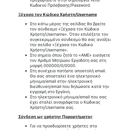
Κωδικού Πρόσβασης/Password.
Ξέχασα τον Κώδικα Χρήστη/
Username
Στο κάτω μέρος της σελίδας θα βρείτε
τον σύνδεσμο «Ξέχασα τον Κώδικα
Χρήστη/Username». Όταν επιλέξετε τον
συγκεκριμμένο σύνδεσμο θα σας ανοίξει
την σελίδα «Ξέχασα τον Κώδικα
Χρήστη/Username».
Στο σημείο όπου ζητά το «ΑΜΕ» εισάγετε
τον Αριθμό Μητρώου Εργοδότη σας στη
μορφή 000000/0/0000.
Στη συνέχεια πατήστε αποστολή email.
Θα σας αποσταλεί ένα ηλεκτρονικό
μήνυμα/email στην ηλεκτρονική
διεύθυνση/email που δηλώσατε κατά την
εγγραφή στο Εργάνη.
Στο ηλεκτρονικό μήνυμα/email που σας
έχει σταλεί αναγράφεται ο Κώδικας
Χρήστη/Username σας.
Σύνδεση ως χρήστης Παραρτήματος
Για να προσδιορίσετε χρήστες στα