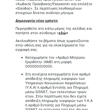
«Κωδικός Πρόσβασης/Password» και επιλέξτε
«Είσοδος». Σε περίπτωση λανθασμένων
στοιχείων δίνεται ανάλογο μήνυμα.
Δημιουργία νέου χρήστη
Περιηγηθείτε στο κάτω μέρος της σελίδας και
πατήστε στον σύνδεσμο «
εδώ
»
Ακολουθήστε τα βήματα όπως εμφανίζονται
στην οθόνη σας για να ολοκληρώσετε την
εγγραφή σας.
Καταχωρήστε τον «Αριθμό Μητρώου
Εργοδότη» (ΑΜΕ) στη μορφή
000000/0/0000.
Στη συνέχεια καταχωρήστε ένα αριθμό
απόδειξης πληρωμής εισφορών των
Υπηρεσιών Κοινωνικών Ασφαλίσεων
(Υ.Κ.Α) ή αριθμό Εντολής για Πληρωμή
μέσω SISNET, των τελευταίων τριών
ετών. Στην περίπτωση που δεν έχετε
απόδειξη πληρωμής εισφορών των Υ.Κ.Α
ή αριθμό Εντολής για Πληρωμή μέσω
SISNET τα τελευταία τρία έτη, θα σας