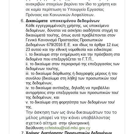
ανακριβών στοιχείων βαρύνει τον ίδιο το χρήστη και
σε καμία περίπτωση το Υπουργείο Εργασίας
Πρόνοιας και Κοινωνικών Ασφαλίσεων.
υποκειμένου δεδομένων
Δικαιώματα
Κάθε εγγεγραμμένος/η χρήστης, ως υποκείμενο
δεδομένων, δύναται να ασκήσει οιαδήποτε στιγμή τα
δικαιώματά του/της, όπως αυτά προβλέπονται στον
Γενικό Κανονισμό Προστασίας Προσωπικών
Δεδομένων 679/2016 Ε.Ε. και ιδίως τα άρθρα 12 έως
23 αυτού και την εθνική νομοθεσία και ειδικότερα:
i
. το δικαίωμα στην ενημέρωση και την πρόσβαση στα
δεδομένα που επεξεργάζεται το Γ.Τ.Π.,
ii
. το δικαίωμα στον περιορισμό της επεξεργασίας των
δεδομένων του/της,
iii
. το δικαίωμα διόρθωσης ή διαγραφής μέρους ή του
συνόλου (δικαίωμα στη λήθη) των προσωπικών του/
της δεδομένων,
iv
. το δικαίωμα αντίταξης, δηλαδή να προβάλλει
αντιρρήσεις στην επεξεργασία των προσωπικών του/
της δεδομένων, και
v
. το δικαίωμα στη φορητότητα των δεδομένων του/
της.
Την άσκηση των ως άνω δικαιωμάτων του το
μέλος μπορεί να την κάνει υποβάλλοντας
σχετικό αίτημα
στην ηλεκτρονική
διεύθυνση
cchristou@sid.mlsi.gov.cy
Χρόνος Διατήρησης Προσωπικών Δεδομένων