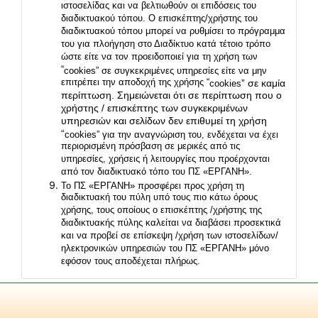
ιστοσελίδας και να βελτιωθούν οι επιδόσεις του
διαδικτυακού τόπου. Ο επισκέπτης/χρήστης του
διαδικτυακού τόπου μπορεί να ρυθμίσει το πρόγραμμα
του για πλοήγηση στο Διαδίκτυο κατά τέτοιο τρόπο
ώστε είτε να τον προειδοποιεί για τη χρήση των
“
cookies
” σε συγκεκριμένες υπηρεσίες είτε να μην
επιτρέπει την αποδοχή της χρήσης “
” σε καμία
cookies
περίπτωση. Σημειώνεται ότι σε περίπτωση που ο
χρήστης / επισκέπτης των συγκεκριμένων
υπηρεσιών και σελίδων δεν επιθυμεί τη χρήση
“
cookies
” για την αναγνώριση του, ενδέχεται να έχει
περιορισμένη πρόσβαση σε μερικές από τις
υπηρεσίες, χρήσεις ή λειτουργίες που προέρχονται
από τον διαδικτυακό τόπο του ΠΣ «ΕΡΓΑΝΗ».
Το ΠΣ «ΕΡΓΑΝΗ» προσφέρει προς χρήση τη
διαδικτυακή του πύλη υπό τους πιο κάτω όρους
χρήσης, τους οποίους ο επισκέπτης /χρήστης της
διαδικτυακής πύλης καλείται να διαβάσει προσεκτικά
και να προβεί σε επίσκεψη /χρήση των ιστοσελίδων/
ηλεκτρονικών υπηρεσιών του ΠΣ «ΕΡΓΑΝΗ» μόνο
εφόσον τους αποδέχεται πλήρως.