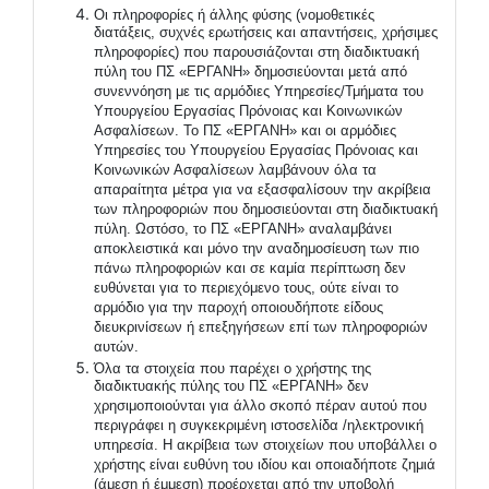
Οι πληροφορίες ή άλλης φύσης (νομοθετικές
διατάξεις, συχνές ερωτήσεις και απαντήσεις, χρήσιμες
πληροφορίες) που παρουσιάζονται στη διαδικτυακή
πύλη του ΠΣ «ΕΡΓΑΝΗ» δημοσιεύονται μετά από
συνεννόηση με τις αρμόδιες Υπηρεσίες/Τμήματα του
Υπουργείου Εργασίας Πρόνοιας και Κοινωνικών
Ασφαλίσεων. Το ΠΣ «ΕΡΓΑΝΗ» και οι αρμόδιες
Υπηρεσίες του Υπουργείου Εργασίας Πρόνοιας και
Κοινωνικών Ασφαλίσεων λαμβάνουν όλα τα
απαραίτητα μέτρα για να εξασφαλίσουν την ακρίβεια
των πληροφοριών που δημοσιεύονται στη διαδικτυακή
πύλη. Ωστόσο, το ΠΣ «ΕΡΓΑΝΗ» αναλαμβάνει
αποκλειστικά και μόνο την αναδημοσίευση των πιο
πάνω πληροφοριών και σε καμία περίπτωση δεν
ευθύνεται για το περιεχόμενο τους, ούτε είναι το
αρμόδιο για την παροχή οποιουδήποτε είδους
διευκρινίσεων ή επεξηγήσεων επί των πληροφοριών
αυτών.
Όλα τα στοιχεία που παρέχει ο χρήστης της
διαδικτυακής πύλης του ΠΣ «ΕΡΓΑΝΗ» δεν
χρησιμοποιούνται για άλλο σκοπό πέραν αυτού που
περιγράφει η συγκεκριμένη ιστοσελίδα /ηλεκτρονική
υπηρεσία. Η ακρίβεια των στοιχείων που υποβάλλει ο
χρήστης είναι ευθύνη του ιδίου και οποιαδήποτε ζημιά
(άμεση ή έμμεση) προέρχεται από την υποβολή