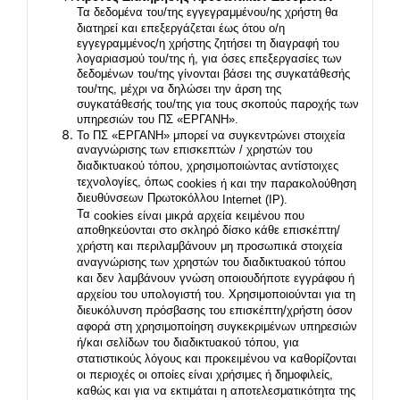
Τα δεδομένα του/της εγγεγραμμένου/ης χρήστη θα
διατηρεί και επεξεργάζεται έως ότου ο/η
εγγεγραμμένος/η χρήστης ζητήσει τη διαγραφή του
λογαριασμού του/της ή, για όσες επεξεργασίες των
δεδομένων του/της γίνονται βάσει της συγκατάθεσής
του/της, μέχρι να δηλώσει την άρση της
συγκατάθεσής του/της για τους σκοπούς παροχής των
υπηρεσιών του ΠΣ «ΕΡΓΑΝΗ».
Το ΠΣ «ΕΡΓΑΝΗ» μπορεί να συγκεντρώνει στοιχεία
αναγνώρισης των επισκεπτών / χρηστών του
διαδικτυακού τόπου, χρησιμοποιώντας αντίστοιχες
τεχνολογίες, όπως
cookies
ή και την παρακολούθηση
διευθύνσεων Πρωτοκόλλου
Internet
(
IP
).
Τα
cookies
είναι μικρά αρχεία κειμένου που
αποθηκεύονται στο σκληρό δίσκο κάθε επισκέπτη/
χρήστη και περιλαμβάνουν μη προσωπικά στοιχεία
αναγνώρισης των χρηστών του διαδικτυακού τόπου
και δεν λαμβάνουν γνώση οποιουδήποτε εγγράφου ή
αρχείου του υπολογιστή του. Χρησιμοποιούνται για τη
διευκόλυνση πρόσβασης του επισκέπτη/χρήστη όσον
αφορά στη χρησιμοποίηση συγκεκριμένων υπηρεσιών
ή/και σελίδων του διαδικτυακού τόπου, για
στατιστικούς λόγους και προκειμένου να καθορίζονται
οι περιοχές οι οποίες είναι χρήσιμες ή δημοφιλείς,
καθώς και για να εκτιμάται η αποτελεσματικότητα της