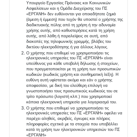
Υπουργείο Εργασίας Πρόνοιας και Κοινωνικών
Ασφαλίσεων και η Ομάδα Διαχείρισης του ΠΣ
«ΕΡΓΑΝΗ» δεν ευθύνονται για οποιαδήποτε ζημιά
(άμεση ή έμμεση) που τυχόν θα υποστεί ο χρήστης της
διαδικτυακής πύλης από τη χρήση ή την αδυναμία
χρήσης αυτής, από καθυστερήσεις κατά τη χρήση
αυτής, από λάθη ή παραλείψεις σε αυτή, από
διακοπές της τηλεφωνικής γραμμής, βλάβες του
δικτύου ηλεκτροδότησης ή για άλλους λόγους.
Ο χρήστης που επιθυμεί να χρησιμοποιήσει τις
ηλεκτρονικές υπηρεσίες του ΠΣ «ΕΡΓΑΝΗ» είναι
υπεύθυνος για κάθε υποβολή δήλωσης ή στοιχείων,
που πραγματοποιείται με τη χρήση των προσωπικών
κωδικών (κωδικός χρήστη και συνθηματική λέξη). Η
ευθύνη αυτή υφίσταται ακόμα και εάν ο χρήστης
αποφασίσει, με δική του ελεύθερη επιλογή να
γνωστοποιήσει τους προσωπικούς κωδικούς του σε
τρίτο πρόσωπο (λογιστή κλπ.) που χρησιμοποιεί
κάποια ηλεκτρονική υπηρεσία για λογαριασμό του.
Ο χρήστης που επιθυμεί να χρησιμοποιήσει τις
ηλεκτρονικές υπηρεσίες του ΠΣ «ΕΡΓΑΝΗ» οφείλει να
παρέχει αληθείς, ακριβείς, έγκυρες και πλήρεις
πληροφορίες σχετικά με τα στοιχεία που υποβάλλει
κατά τη χρήση των ηλεκτρονικών υπηρεσιών του ΠΣ
«ΕΡΓΑΝΗ»