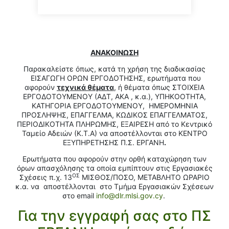
ΑΝΑΚΟΙΝΩΣΗ
Παρακαλείστε όπως, κατά τη χρήση της διαδικασίας
ΕΙΣΑΓΩΓΗ ΟΡΩΝ ΕΡΓΟΔΟΤΗΣΗΣ, ερωτήματα που
αφορούν
τεχνικά θέματα
, ή θέματα όπως ΣΤΟΙΧΕΙΑ
ΕΡΓΟΔΟΤΟΥΜΕΝΟΥ (ΑΔΤ, ΑΚΑ , κ.α.), ΥΠΗΚΟΟΤΗΤΑ,
ΚΑΤΗΓΟΡΙΑ ΕΡΓΟΔΟΤΟΥΜΕΝΟΥ, ΗΜΕΡΟΜΗΝΙΑ
ΠΡΟΣΛΗΨΗΣ, ΕΠΑΓΓΕΛΜΑ, ΚΩΔΙΚΟΣ ΕΠΑΓΓΕΛΜΑΤΟΣ,
ΠΕΡΙΟΔΙΚΟΤΗΤΑ ΠΛΗΡΩΜΗΣ, ΕΞΑΙΡΕΣΗ από το Κεντρικό
Ταμείο Αδειών (Κ.Τ.Α) να αποστέλλονται στο ΚΕΝΤΡΟ
ΕΞΥΠΗΡΕΤΗΣΗΣ Π.Σ. ΕΡΓΑΝΗ
.
Ερωτήματα που αφορούν στην ορθή καταχώρηση των
όρων απασχόλησης τα οποία εμπίπτουν στις Εργασιακές
ΟΣ
Σχέσεις π.χ. 13
ΜΙΣΘΟΣ/ΠΟΣΟ, ΜΕΤΑΒΛΗΤΟ ΩΡΑΡΙΟ
κ.α. να αποστέλλονται στο Τμήμα Εργασιακών Σχέσεων
στο email
info@dlr.mlsi.gov.cy
.
Για την εγγραφή σας στο ΠΣ