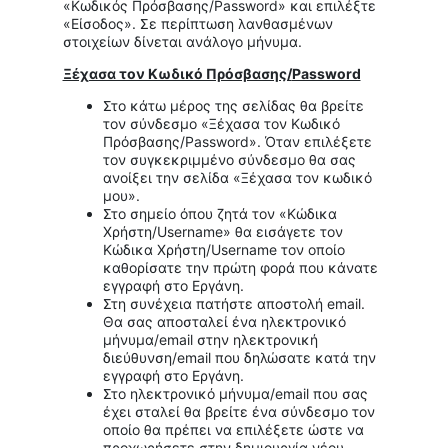
«Κωδικός Πρόσβασης/Password» και επιλέξτε
«Είσοδος». Σε περίπτωση λανθασμένων
στοιχείων δίνεται ανάλογο μήνυμα.
Ξέχασα τον Κωδικό Πρόσβασης/
Password
Στο κάτω μέρος της σελίδας θα βρείτε
τον σύνδεσμο «Ξέχασα τον Κωδικό
Πρόσβασης/Password». Όταν επιλέξετε
τον συγκεκριμμένο σύνδεσμο θα σας
ανοίξει την σελίδα «Ξέχασα τον κωδικό
μου».
Στο σημείο όπου ζητά τον «Κώδικα
Χρήστη/Username» θα εισάγετε τον
Κώδικα Χρήστη/Username τον οποίο
καθορίσατε την πρώτη φορά που κάνατε
εγγραφή στο Εργάνη.
Στη συνέχεια πατήστε αποστολή email.
Θα σας αποσταλεί ένα ηλεκτρονικό
μήνυμα/email στην ηλεκτρονική
διεύθυνση/email που δηλώσατε κατά την
εγγραφή στο Εργάνη.
Στο ηλεκτρονικό μήνυμα/email που σας
έχει σταλεί θα βρείτε ένα σύνδεσμο τον
οποίο θα πρέπει να επιλέξετε ώστε να
προχωρήσετε στην δημιουργία νέου