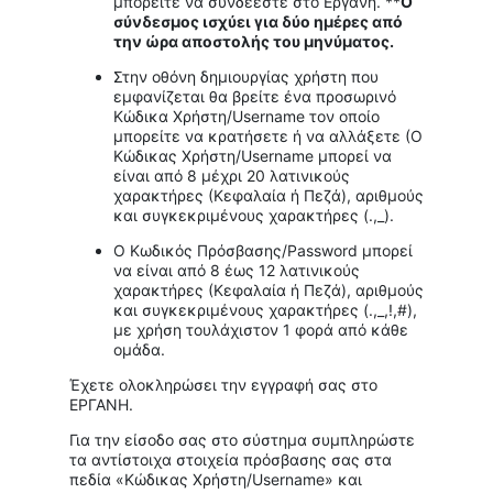
μπορείτε να συνδέεστε στο Εργάνη. **
O
σύνδεσμος ισχύει για δύο ημέρες από
την ώρα αποστολής του μηνύματος.
Στην οθόνη δημιουργίας χρήστη που
εμφανίζεται θα βρείτε ένα προσωρινό
Κώδικα Χρήστη/Username τον οποίο
μπορείτε να κρατήσετε ή να αλλάξετε (Ο
Κώδικας Χρήστη/Username μπορεί να
είναι από 8 μέχρι 20 λατινικούς
χαρακτήρες (Κεφαλαία ή Πεζά), αριθμούς
και συγκεκριμένους χαρακτήρες (.,_).
Ο Κωδικός Πρόσβασης/Password μπορεί
να είναι από 8 έως 12 λατινικούς
χαρακτήρες (Κεφαλαία ή Πεζά), αριθμούς
και συγκεκριμένους χαρακτήρες (.,_,!,#),
με χρήση τουλάχιστον 1 φορά από κάθε
ομάδα.
Έχετε ολοκληρώσει την εγγραφή σας στο
ΕΡΓΑΝΗ.
Για την είσοδο σας στο σύστημα συμπληρώστε
τα αντίστοιχα στοιχεία πρόσβασης σας στα
πεδία «Κώδικας Χρήστη/Username» και