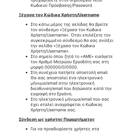
Κωδικού Πρόσβασης/Password.
Ξέχασα τον Κώδικα Χρήστη/
Username
Στο κάτω μέρος της σελίδας θα βρείτε
τον σύνδεσμο «Ξέχασα τον Κώδικα
Χρήστη/Username». Όταν επιλέξετε τον
συγκεκριμμένο σύνδεσμο θα σας ανοίξει
την σελίδα «Ξέχασα τον Κώδικα
Χρήστη/Username».
Στο σημείο όπου ζητά το «ΑΜΕ» εισάγετε
τον Αριθμό Μητρώου Εργοδότη σας στη
μορφή 000000/0/0000.
Στη συνέχεια πατήστε αποστολή email.
Θα σας αποσταλεί ένα ηλεκτρονικό
μήνυμα/email στην ηλεκτρονική
διεύθυνση/email που δηλώσατε κατά την
εγγραφή στο Εργάνη.
Στο ηλεκτρονικό μήνυμα/email που σας
έχει σταλεί αναγράφεται ο Κώδικας
Χρήστη/Username σας.
Σύνδεση ως χρήστης Παραρτήματος
Για να προσδιορίσετε χρήστες στα