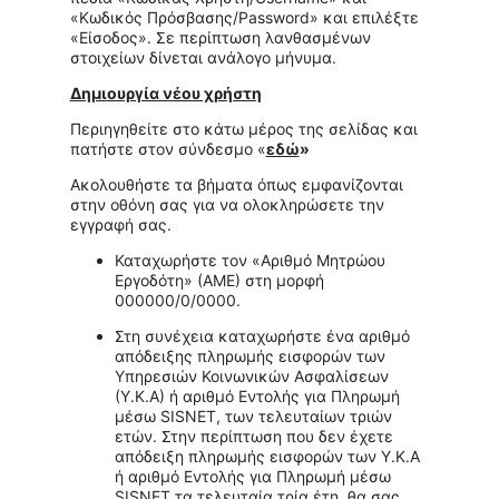
«Κωδικός Πρόσβασης/Password» και επιλέξτε
«Είσοδος». Σε περίπτωση λανθασμένων
στοιχείων δίνεται ανάλογο μήνυμα.
Δημιουργία νέου χρήστη
Περιηγηθείτε στο κάτω μέρος της σελίδας και
πατήστε στον σύνδεσμο «
εδώ
»
Ακολουθήστε τα βήματα όπως εμφανίζονται
στην οθόνη σας για να ολοκληρώσετε την
εγγραφή σας.
Καταχωρήστε τον «Αριθμό Μητρώου
Εργοδότη» (ΑΜΕ) στη μορφή
000000/0/0000.
Στη συνέχεια καταχωρήστε ένα αριθμό
απόδειξης πληρωμής εισφορών των
Υπηρεσιών Κοινωνικών Ασφαλίσεων
(Υ.Κ.Α) ή αριθμό Εντολής για Πληρωμή
μέσω SISNET, των τελευταίων τριών
ετών. Στην περίπτωση που δεν έχετε
απόδειξη πληρωμής εισφορών των Υ.Κ.Α
ή αριθμό Εντολής για Πληρωμή μέσω
SISNET τα τελευταία τρία έτη, θα σας