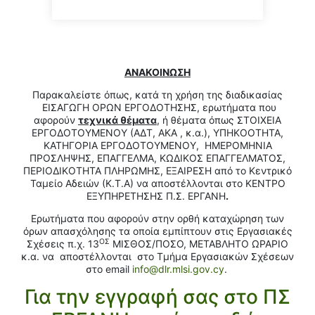
ΑΝΑΚΟΙΝΩΣΗ
Παρακαλείστε όπως, κατά τη χρήση της διαδικασίας
ΕΙΣΑΓΩΓΗ ΟΡΩΝ ΕΡΓΟΔΟΤΗΣΗΣ, ερωτήματα που
αφορούν
τεχνικά θέματα
, ή θέματα όπως ΣΤΟΙΧΕΙΑ
ΕΡΓΟΔΟΤΟΥΜΕΝΟΥ (ΑΔΤ, ΑΚΑ , κ.α.), ΥΠΗΚΟΟΤΗΤΑ,
ΚΑΤΗΓΟΡΙΑ ΕΡΓΟΔΟΤΟΥΜΕΝΟΥ, ΗΜΕΡΟΜΗΝΙΑ
ΠΡΟΣΛΗΨΗΣ, ΕΠΑΓΓΕΛΜΑ, ΚΩΔΙΚΟΣ ΕΠΑΓΓΕΛΜΑΤΟΣ,
ΠΕΡΙΟΔΙΚΟΤΗΤΑ ΠΛΗΡΩΜΗΣ, ΕΞΑΙΡΕΣΗ από το Κεντρικό
Ταμείο Αδειών (Κ.Τ.Α) να αποστέλλονται στο ΚΕΝΤΡΟ
ΕΞΥΠΗΡΕΤΗΣΗΣ Π.Σ. ΕΡΓΑΝΗ
.
Ερωτήματα που αφορούν στην ορθή καταχώρηση των
όρων απασχόλησης τα οποία εμπίπτουν στις Εργασιακές
ΟΣ
Σχέσεις π.χ. 13
ΜΙΣΘΟΣ/ΠΟΣΟ, ΜΕΤΑΒΛΗΤΟ ΩΡΑΡΙΟ
κ.α. να αποστέλλονται στο Τμήμα Εργασιακών Σχέσεων
στο email
info@dlr.mlsi.gov.cy
.
Για την εγγραφή σας στο ΠΣ