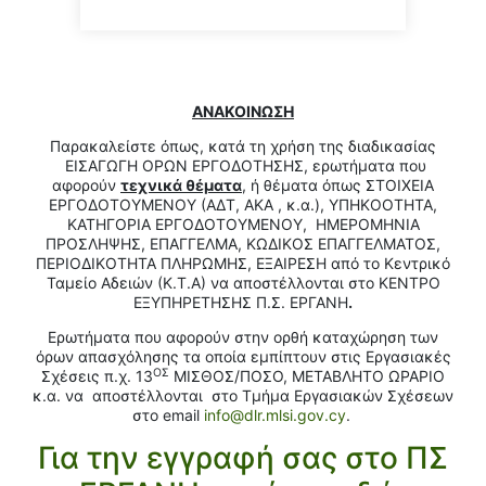
ΑΝΑΚΟΙΝΩΣΗ
Παρακαλείστε όπως, κατά τη χρήση της διαδικασίας
ΕΙΣΑΓΩΓΗ ΟΡΩΝ ΕΡΓΟΔΟΤΗΣΗΣ, ερωτήματα που
αφορούν
τεχνικά θέματα
, ή θέματα όπως ΣΤΟΙΧΕΙΑ
ΕΡΓΟΔΟΤΟΥΜΕΝΟΥ (ΑΔΤ, ΑΚΑ , κ.α.), ΥΠΗΚΟΟΤΗΤΑ,
ΚΑΤΗΓΟΡΙΑ ΕΡΓΟΔΟΤΟΥΜΕΝΟΥ, ΗΜΕΡΟΜΗΝΙΑ
ΠΡΟΣΛΗΨΗΣ, ΕΠΑΓΓΕΛΜΑ, ΚΩΔΙΚΟΣ ΕΠΑΓΓΕΛΜΑΤΟΣ,
ΠΕΡΙΟΔΙΚΟΤΗΤΑ ΠΛΗΡΩΜΗΣ, ΕΞΑΙΡΕΣΗ από το Κεντρικό
Ταμείο Αδειών (Κ.Τ.Α) να αποστέλλονται στο ΚΕΝΤΡΟ
ΕΞΥΠΗΡΕΤΗΣΗΣ Π.Σ. ΕΡΓΑΝΗ
.
Ερωτήματα που αφορούν στην ορθή καταχώρηση των
όρων απασχόλησης τα οποία εμπίπτουν στις Εργασιακές
ΟΣ
Σχέσεις π.χ. 13
ΜΙΣΘΟΣ/ΠΟΣΟ, ΜΕΤΑΒΛΗΤΟ ΩΡΑΡΙΟ
κ.α. να αποστέλλονται στο Τμήμα Εργασιακών Σχέσεων
στο email
info@dlr.mlsi.gov.cy
.
Για την εγγραφή σας στο ΠΣ