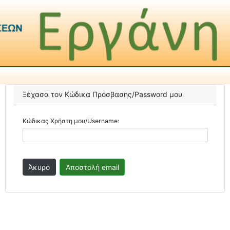
Ξέχασα τον Κώδικα Πρόσβασης/Password μου
Κώδικας Χρήστη μου/Username: