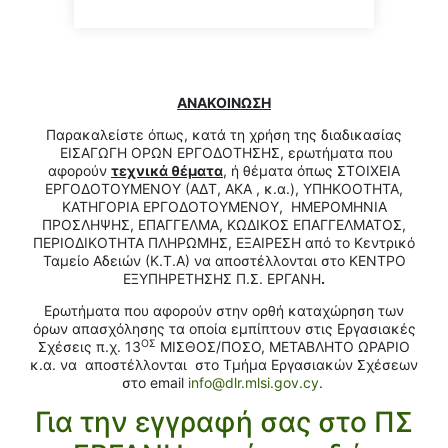
ΑΝΑΚΟΙΝΩΣΗ
Παρακαλείστε όπως, κατά τη χρήση της διαδικασίας
ΕΙΣΑΓΩΓΗ ΟΡΩΝ ΕΡΓΟΔΟΤΗΣΗΣ, ερωτήματα που
αφορούν
τεχνικά θέματα
, ή θέματα όπως ΣΤΟΙΧΕΙΑ
ΕΡΓΟΔΟΤΟΥΜΕΝΟΥ (ΑΔΤ, ΑΚΑ , κ.α.), ΥΠΗΚΟΟΤΗΤΑ,
ΚΑΤΗΓΟΡΙΑ ΕΡΓΟΔΟΤΟΥΜΕΝΟΥ, ΗΜΕΡΟΜΗΝΙΑ
ΠΡΟΣΛΗΨΗΣ, ΕΠΑΓΓΕΛΜΑ, ΚΩΔΙΚΟΣ ΕΠΑΓΓΕΛΜΑΤΟΣ,
ΠΕΡΙΟΔΙΚΟΤΗΤΑ ΠΛΗΡΩΜΗΣ, ΕΞΑΙΡΕΣΗ από το Κεντρικό
Ταμείο Αδειών (Κ.Τ.Α) να αποστέλλονται στο ΚΕΝΤΡΟ
ΕΞΥΠΗΡΕΤΗΣΗΣ Π.Σ. ΕΡΓΑΝΗ
.
Ερωτήματα που αφορούν στην ορθή καταχώρηση των
όρων απασχόλησης τα οποία εμπίπτουν στις Εργασιακές
ΟΣ
Σχέσεις π.χ. 13
ΜΙΣΘΟΣ/ΠΟΣΟ, ΜΕΤΑΒΛΗΤΟ ΩΡΑΡΙΟ
κ.α. να αποστέλλονται στο Τμήμα Εργασιακών Σχέσεων
στο email
info@dlr.mlsi.gov.cy
.
Για την εγγραφή σας στο ΠΣ